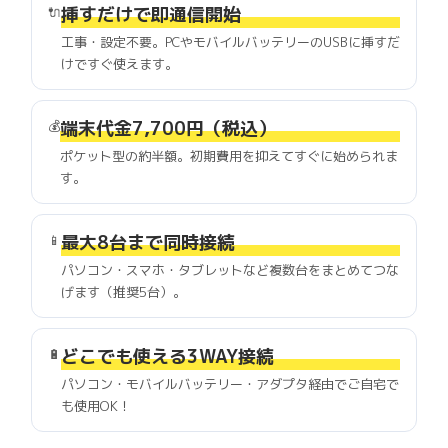
挿すだけで即通信開始
🔌
工事・設定不要。PCやモバイルバッテリーのUSBに挿すだ
けですぐ使えます。
端末代金7,700円（税込）
💰
ポケット型の約半額。初期費用を抑えてすぐに始められま
す。
最大8台まで同時接続
📱
パソコン・スマホ・タブレットなど複数台をまとめてつな
げます（推奨5台）。
どこでも使える3WAY接続
🔋
パソコン・モバイルバッテリー・アダプタ経由でご自宅で
も使用OK！