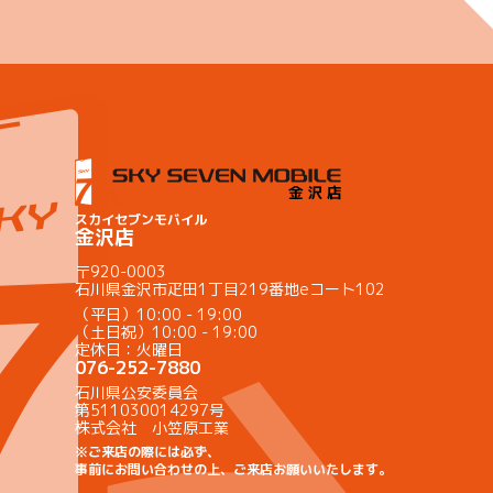
スカイセブンモバイル
金沢店
〒920-0003
石川県金沢市疋田1丁目219番地eコート102
（平日）10:00 - 19:00
（土日祝）10:00 - 19:00
定休日：火曜日
076-252-7880
石川県公安委員会
第511030014297号
株式会社 小笠原工業
※ご来店の際には必ず、
事前にお問い合わせの上、ご来店お願いいたします。