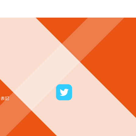
ー
く表記