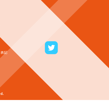
ー
く表記
d.